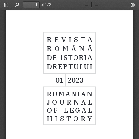
of 172
Toggle
Find
Zoom
Zoom
Too
Sidebar
Out
In
R  E  V  I  S  T A 
ROMÂNĂ 
DE  ISTORIA  
DREPTULUI
01
2023
ROMANIAN 
JOURNAL 
OF  LEGAL  
HISTORY