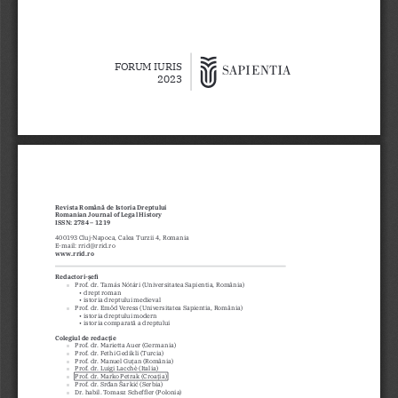
FORUM IURIS 
2023
Revista Română de Istoria Dreptului
Romanian Journal of Legal History
ISSN: 2784 – 1219
400193 Cluj-Napoca, Calea Turzii 4, Romania
E-mail: rrid@rrid.ro 
www.rrid.ro
Redactori-șefi
Prof. dr. Tamás Nótári (Universitatea Sapientia, România)

•   drept roman
•   istoria dreptului medieval
Prof. dr. Emőd Veress (Universitatea Sapientia, România)

•   istoria dreptului modern
• 
istoria comparată a dreptului
Colegiul de redacție
Prof. dr. Marietta Auer (Germania)

Prof. dr. Fethi Gedikli (Turcia)

Prof. dr. Manuel Guțan (România)

Prof. dr. Luigi Lacchè (Italia)

Prof. dr. Marko Petrak (Croația)

Prof. dr. Srđan Šarkić (Serbia)

Dr. habil. Tomasz Scheffler (Polonia)
